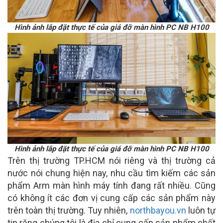
Hình ảnh lắp đặt thực tế của giá đỡ màn hình PC NB H100
Hình ảnh lắp đặt thực tế của giá đỡ màn hình PC NB H100
Trên thị trường TP.HCM nói riêng và thị trường cả
nước nói chung hiện nay, nhu cầu tìm kiếm các sản
phẩm Arm màn hình máy tính đang rất nhiều. Cũng
có không ít các đơn vị cung cấp các sản phẩm này
trên toàn thị trường. Tuy nhiên,
northbayou.vn
luôn tự
tin răng chúng tôi là địa chỉ cung cấp sản phẩm chất