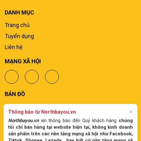
DANH MỤC
Trang chủ
Tuyển dụng
Liên hệ
MẠNG XÃ HỘI
BẢN ĐỒ
Thông báo từ Northbayou.vn
⨯
Northbayou.vn
xin thông báo đến Quý khách hàng
chúng
tôi chỉ bán hàng tại website hiện tại, không kinh doanh
sản phẩm trên các nền tảng mạng xã hội như Facebook,
Tiktok, Shopee, Lazada,...hay bất cứ nền tảng mạng xã