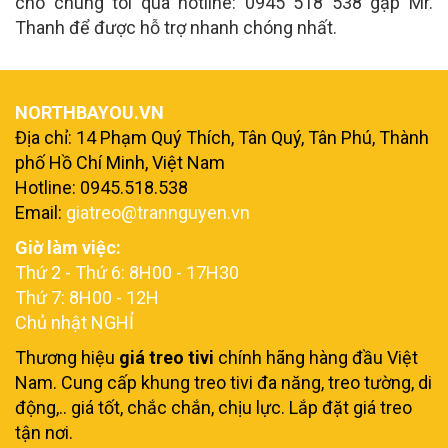
cho chúng tôi qua hotline: 0945 518 538 gặp Mr.
Thanh để được hỗ trợ nhanh chóng nhất.
NORTHBAYOU.VN
Địa chỉ:
14 Phạm Quý Thích, Tân Quý, Tân Phú, Thành
phố Hồ Chí Minh, Việt Nam
Hotline: 0945.518.538
Email:
giatreo@trannguyen.vn
Giờ làm việc:
Thứ 2 - Thứ 6: 8H00 - 17H30
Thứ 7: 8H00 - 12H
Chủ nhật NGHỈ
Thương hiệu
giá treo tivi
chính hãng hàng đầu Việt
Nam. Cung cấp khung treo tivi đa năng, treo tường, di
động,.. giá tốt, chắc chắn, chịu lực. Lắp đặt giá treo
tận nơi.